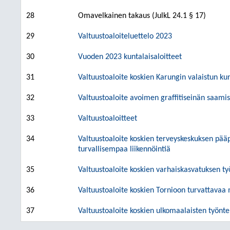
28
Omavelkainen takaus (JulkL 24.1 § 17)
29
Valtuustoaloiteluettelo 2023
30
Vuoden 2023 kuntalaisaloitteet
31
Valtuustoaloite koskien Karungin valaistun k
32
Valtuustoaloite avoimen graffitiseinän saami
33
Valtuustoaloitteet
34
Valtuustoaloite koskien terveyskeskuksen pääp
turvallisempaa liikennöintiä
35
Valtuustoaloite koskien varhaiskasvatuksen t
36
Valtuustoaloite koskien Tornioon turvattavaa 
37
Valtuustoaloite koskien ulkomaalaisten työnte