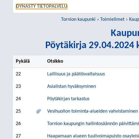
SIIRRY S
DYNASTY TIETOPALVELU
Tornion kaupunki
Toimielimet
Kaup
Kaupun
Pöytäkirja 29.04.2024 k
Pykälä
Otsikko
22
Laillisuus ja päätösvaltaisuus
23
Asialistan hyväksyminen
24
Pöytäkirjan tarkastus
25
Vesihuollon toiminta-alueiden vahvistaminen
26
Tornion kaupungin hallintosäännön päivittämi
27
Haapamaan alueen tuulivoimapuisto osayleis