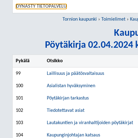
SIIRRY S
DYNASTY TIETOPALVELU
Tornion kaupunki
Toimielimet
Kau
Kaupu
Pöytäkirja 02.04.2024 k
Pykälä
Otsikko
99
Laillisuus ja päätösvaltaisuus
100
Asialistan hyväksyminen
101
Pöytäkirjan tarkastus
102
Tiedotettavat asiat
103
Lautakuntien ja viranhaltijoiden pöytäkirjat
104
Kaupunginjohtajan katsaus