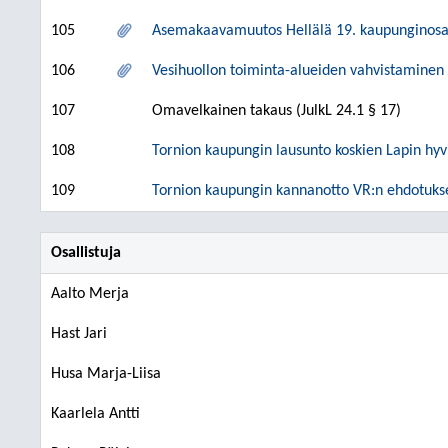
105
Asemakaavamuutos Hellälä 19. kaupunginosas
106
Vesihuollon toiminta-alueiden vahvistaminen
107
Omavelkainen takaus (JulkL 24.1 § 17)
108
Tornion kaupungin lausunto koskien Lapin hyv
109
Tornion kaupungin kannanotto VR:n ehdotuks
Osallistuja
Aalto Merja
Hast Jari
Husa Marja-Liisa
Kaarlela Antti