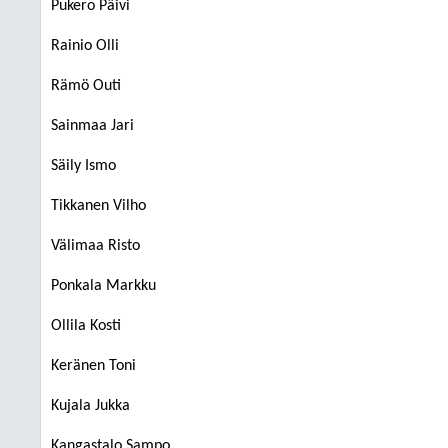
Pukero Päivi
Rainio Olli
Rämö Outi
Sainmaa Jari
Säily Ismo
Tikkanen Vilho
Välimaa Risto
Ponkala Markku
Ollila Kosti
Keränen Toni
Kujala Jukka
Kangastalo Sampo