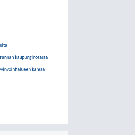
elta
ivirannan kaupunginosassa
vinvointialueen kanssa