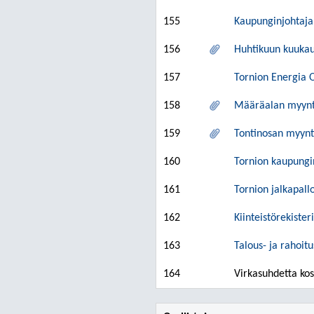
155
Kaupunginjohtaja
156
Huhtikuun kuukau
157
Tornion Energia 
158
Määräalan myynti
159
Tontinosan myynti
160
Tornion kaupungi
161
Tornion jalkapall
162
Kiinteistörekiste
163
Talous- ja rahoitu
164
Virkasuhdetta kos