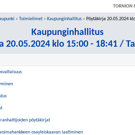
SIIRRY SUORAAN PÄÄSISÄLTÖÖN
TORNION 
aupunki
Toimielimet
Kaupunginhallitus
Pöytäkirja 20.05.2024 klo 15:00 - 18:41
Kaupunginhallitus
a 20.05.2024 klo 15:00 - 18:41 / T
ösvaltaisuus
syminen
stus
at
iranhaltijoiden pöytäkirjat
voimahankkeen osayleiskaavan laatiminen