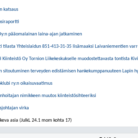
n katsaus
siraportti
Oy:n pääomalainan laina-ajan jatkaminen
 tilasta Yhteislaidun 851-413-31-35 lisämaaksi Laivaniementien varr
 Kiinteistö Oy Tornion Liikekeskukselle muodostettavasta tontista K
n sitoutuminen terveyden edistämisen hankekumppanuuteen Lapin hy
oklubi ry:n oikaisuvaatimus
rinhoitajan nimikkeen muutos kiinteistösihteeriksi
sjohtajan virka
keva asia (JulkL 24.1 mom kohta 17)