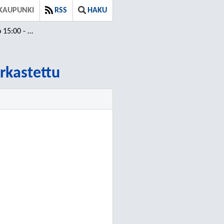
KAUPUNKI
RSS
HAKU
 / Tarkastettu
arkastettu