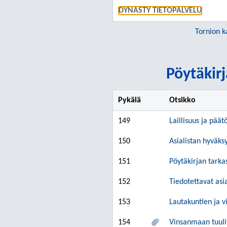
DYNASTY TIETOPALVELU
Tornion k
Pöytäkirj
Pykälä
Otsikko
149
Laillisuus ja päät
150
Asialistan hyväk
151
Pöytäkirjan tarka
152
Tiedotettavat asi
153
Lautakuntien ja v
154
Vinsanmaan tuuli