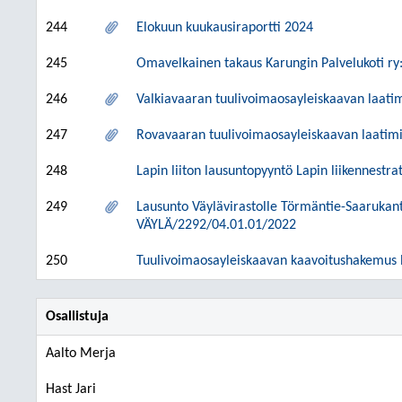
244
Elokuun kuukausiraportti 2024
245
Omavelkainen takaus Karungin Palvelukoti ry:
246
Valkiavaaran tuulivoimaosayleiskaavan laati
247
Rovavaaran tuulivoimaosayleiskaavan laatim
248
Lapin liiton lausuntopyyntö Lapin liikennestr
249
Lausunto Väylävirastolle Törmäntie-Saarukant
VÄYLÄ/2292/04.01.01/2022
250
Tuulivoimaosayleiskaavan kaavoitushakemus 
Osallistuja
Aalto Merja
Hast Jari