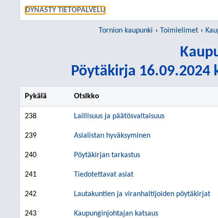
SIIRRY S
DYNASTY TIETOPALVELU
Tornion kaupunki
Toimielimet
Kau
Kaupu
Pöytäkirja 16.09.2024 k
Pykälä
Otsikko
238
Laillisuus ja päätösvaltaisuus
239
Asialistan hyväksyminen
240
Pöytäkirjan tarkastus
241
Tiedotettavat asiat
242
Lautakuntien ja viranhaltijoiden pöytäkirjat
243
Kaupunginjohtajan katsaus