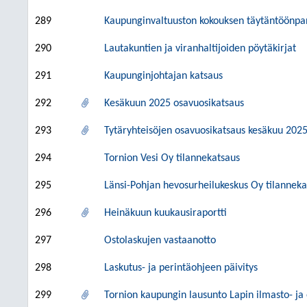
289
Kaupunginvaltuuston kokouksen täytäntöönpa
290
Lautakuntien ja viranhaltijoiden pöytäkirjat
291
Kaupunginjohtajan katsaus
292
Kesäkuun 2025 osavuosikatsaus
293
Tytäryhteisöjen osavuosikatsaus kesäkuu 202
294
Tornion Vesi Oy tilannekatsaus
295
Länsi-Pohjan hevosurheilukeskus Oy tilanneka
296
Heinäkuun kuukausiraportti
297
Ostolaskujen vastaanotto
298
Laskutus- ja perintäohjeen päivitys
299
Tornion kaupungin lausunto Lapin ilmasto- ja