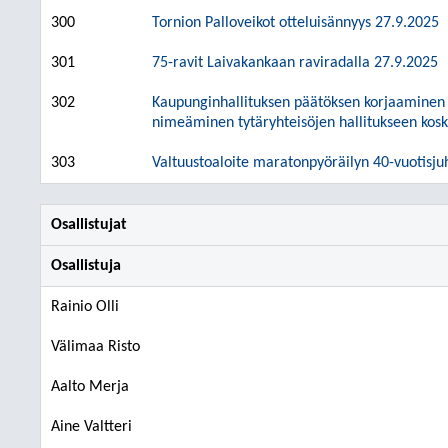
300
Tornion Palloveikot otteluisännyys 27.9.2025
301
75-ravit Laivakankaan raviradalla 27.9.2025
302
Kaupunginhallituksen päätöksen korjaaminen h
nimeäminen tytäryhteisöjen hallitukseen kosk
303
Valtuustoaloite maratonpyöräilyn 40-vuotisju
Osallistujat
Osallistuja
Rainio Olli
Välimaa Risto
Aalto Merja
Aine Valtteri