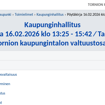
SIIRRY SUORAAN PÄÄSISÄLTÖÖN
TORNION 
aupunki
Toimielimet
Kaupunginhallitus
Pöytäkirja 16.02.2026 klo 13:25 - 15:42
Kaupunginhallitus
a 16.02.2026 klo 13:25 - 15:42 ⁄ T
ornion kaupungintalon valtuustosa
ösvaltaisuus
syminen
stus
at