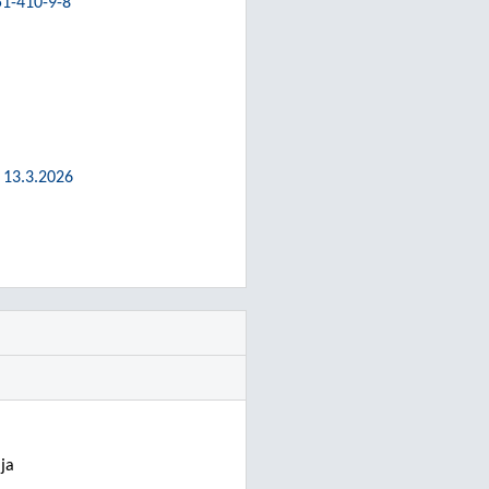
51-410-9-8
 13.3.2026
ja