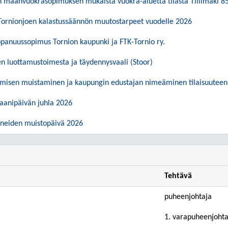
en maanvuokrasopimuksen mukaista vuokra-aluetta tilasta Tiilimäki 8
Tornionjoen kalastussäännön muutostarpeet vuodelle 2026
panuussopimus Tornion kaupunki ja FTK-Tornio ry.
 luottamustoimesta ja täydennysvaali (Stoor)
ymisen muistaminen ja kaupungin edustajan nimeäminen tilaisuuteen
raanipäivän juhla 2026
uneiden muistopäivä 2026
Tehtävä
puheenjohtaja
1. varapuheenjohta