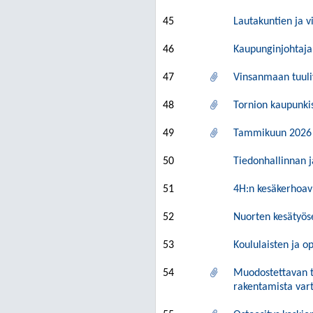
45
Lautakuntien ja v
46
Kaupunginjohtaja
47
Vinsanmaan tuuli
48
Tornion kaupunki
49
Tammikuun 2026 
50
Tiedonhallinnan j
51
4H:n kesäkerhoav
52
Nuorten kesätyös
53
Koululaisten ja o
54
Muodostettavan t
rakentamista var