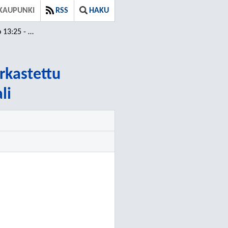
KAUPUNKI
RSS
HAKU
 ⁄ Tarkastettu
arkastettu
li