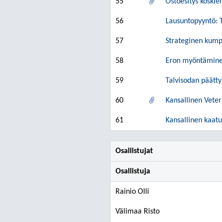
55
Ostoesitys koski
56
Lausuntopyyntö: 
57
Strateginen kump
58
Eron myöntäminen
59
Talvisodan päätt
60
Kansallinen Vete
61
Kansallinen kaat
Osallistujat
Osallistuja
Rainio Olli
Välimaa Risto