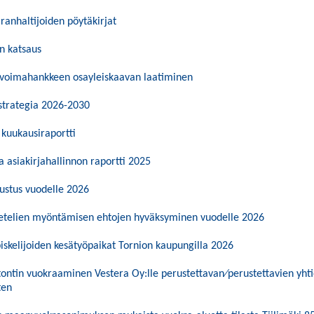
iranhaltijoiden pöytäkirjat
n katsaus
voimahankkeen osayleiskaavan laatiminen
strategia 2026-2030
kuukausiraportti
a asiakirjahallinnon raportti 2025
ustus vuodelle 2026
etelien myöntämisen ehtojen hyväksyminen vuodelle 2026
piskelijoiden kesätyöpaikat Tornion kaupungilla 2026
ontin vuokraaminen Vestera Oy:lle perustettavan⁄perustettavien yhti
ten