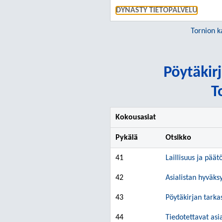
DYNASTY TIETOPALVELU
Tornion k
Pöytäkirj
T
Kokousasiat
Pykälä
Otsikko
41
Laillisuus ja päät
42
Asialistan hyväk
43
Pöytäkirjan tarka
44
Tiedotettavat asi