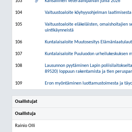
103
Kansallinen Veteraanipäivän juhla 2026
104
Valtuustoaloite köyhyysohjelman laatimisesta
105
Valtuustoaloite eläkeläisten, omaishoitajien
uintikäynneistä
106
Kuntalaisaloite Muutosesitys Elämänlaatulau
107
Kuntalaisaloite Puuluodon urheilukeskuksen 
108
Lausunnon pyytäminen Lapin poliisilaitokselta
89520) loppuun rakentamista ja tien peruspa
109
Eron myöntäminen luottamustoimesta ja täyde
Osallistujat
Osallistuja
Rainio Olli