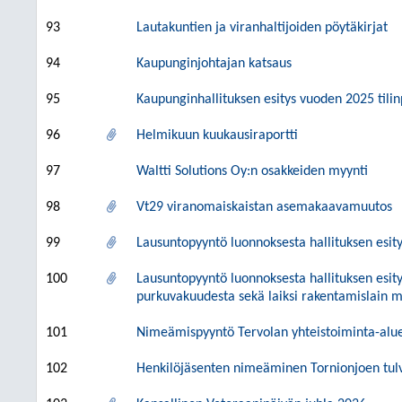
93
Lautakuntien ja viranhaltijoiden pöytäkirjat
94
Kaupunginjohtajan katsaus
95
Kaupunginhallituksen esitys vuoden 2025 tilin
96
Helmikuun kuukausiraportti
97
Waltti Solutions Oy:n osakkeiden myynti
98
Vt29 viranomaiskaistan asemakaavamuutos
99
Lausuntopyyntö luonnoksesta hallituksen esit
100
Lausuntopyyntö luonnoksesta hallituksen esity
purkuvakuudesta sekä laiksi rakentamislain 
101
Nimeämispyyntö Tervolan yhteistoiminta-alu
102
Henkilöjäsenten nimeäminen Tornionjoen tu