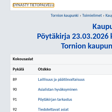
SIIRRY S
DYNASTY TIETOPALVELU
Tornion kaupunki
Toimielimet
Kau
Kaupu
Pöytäkirja 23.03.2026 k
Tornion kaupun
Kokousasiat
Pykälä
Otsikko
89
Laillisuus ja päätösvaltaisuus
90
Asialistan hyväksyminen
91
Pöytäkirjan tarkastus
92
Tiedotettavat asiat