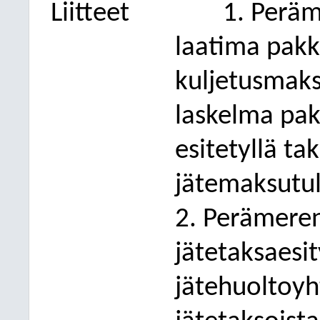
Liitteet
1. Peräm
laatima pakk
kuljetusmaks
laskelma pak
esitetyllä ta
jätemaksutul
2. Perämeren
jätetaksaesit
jätehuoltoyh