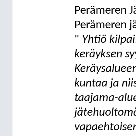
Perämeren Jä
Perämeren jä
"
Yhtiö kilpa
keräyksen sy
Keräysalueena
kuntaa ja nii
taajama-alue
jätehuoltomä
vapaehtoise