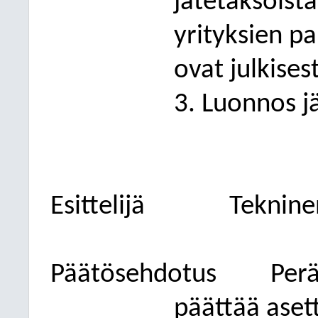
jätetaksoist
yrityksien pa
ovat julkises
3. Luonnos j
Esittelijä
Teknine
Päätösehdotus
Per
päättää asett