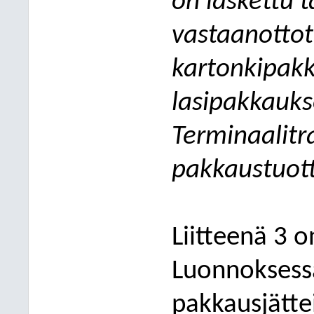
on laskettu t
vastaanottot
kartonkipakk
lasipakkauks
Terminaalitr
pakkaustuott
Liitteenä 3 o
Luonnoksess
pakkausjätte