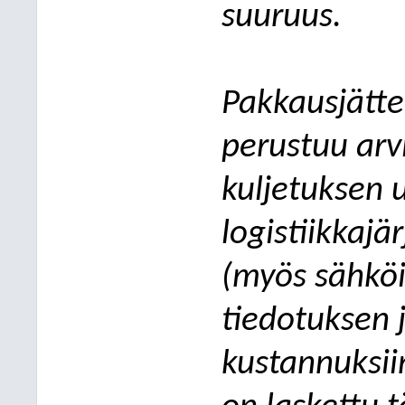
suuruus.
Pakkausjätte
perustuu arv
kuljetuksen 
logistiikkajä
(myös sähköi
tiedotuksen 
kustannuksii