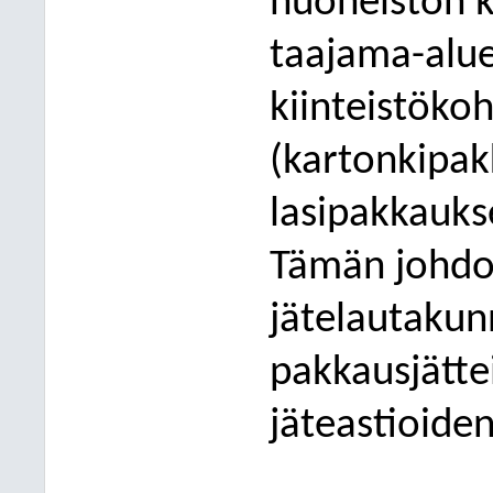
huoneiston ki
taajama-aluei
kiinteistöko
(kartonkipa
lasipakkaukse
Tämän johdo
jätelautakun
pakkausjätte
jäteastioide