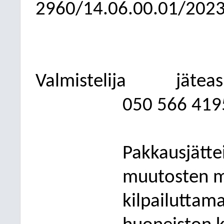
2960/14.06.00.01/202
Valmistelija
jätea
050
566 419
Pakkausjättei
muutosten 
kilpailuttama