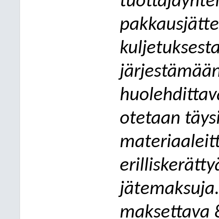
tuottajayhte
pakkausjättee
kuljetuksesta
järjestämään
huolehdittava
otetaan täys
materiaalei
erilliskerätt
jätemaksuja.
maksettava 8