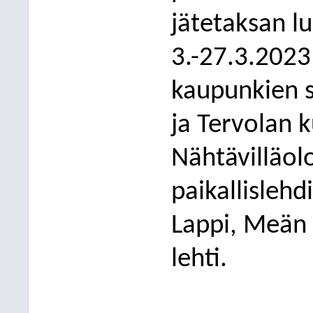
jätetaksan l
3.-27.3.2023
kaupunkien 
ja Tervolan k
Nähtävilläol
paikallislehd
Lappi, Meän 
lehti.