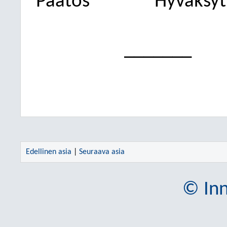
Päätös
Hyväksytt
_______
Edellinen asia
|
Seuraava asia
© Inn