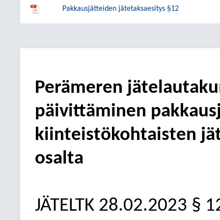
Pakkausjätteiden jätetaksaesitys §12
Perämeren jätelautaku
päivittäminen pakkaus
kiinteistökohtaisten j
osalta
JÄTELTK
28.02.2023
§ 1