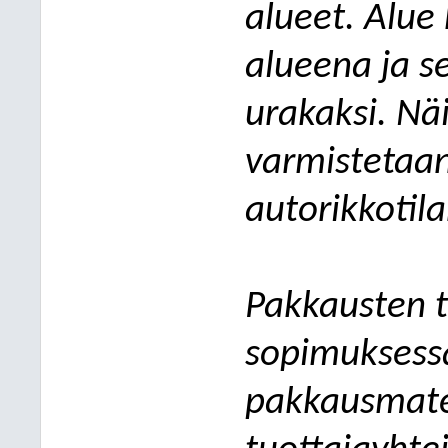
alueet. Alue 
alueena ja se
urakaksi. Nä
varmistetaan
autorikkotila
Pakkausten t
sopimuksess
pakkausmater