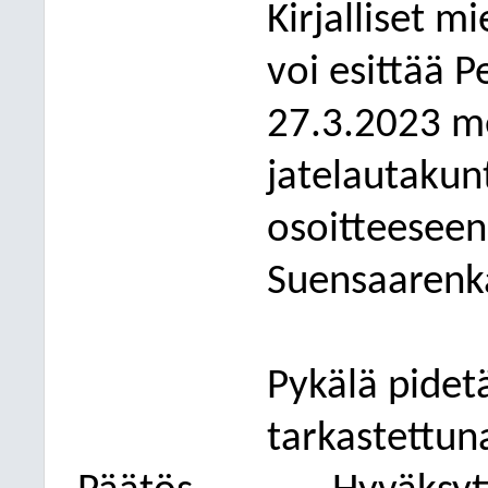
Kirjalliset m
voi esittää 
27.3.2023 m
jatelautakunt
osoitteeseen
Suensaarenka
Pykälä pidet
tarkastettun