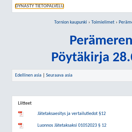
SIIRRY S
DYNASTY TIETOPALVELU
Tornion kaupunki
Toimielimet
Peräme
Perämeren 
Pöytäkirja 28
Edellinen asia
|
Seuraava asia
Liitteet
Jätetaksaesitys ja vertailutiedot §12
Luonnos Jätetaksaksi 01052023 § 12