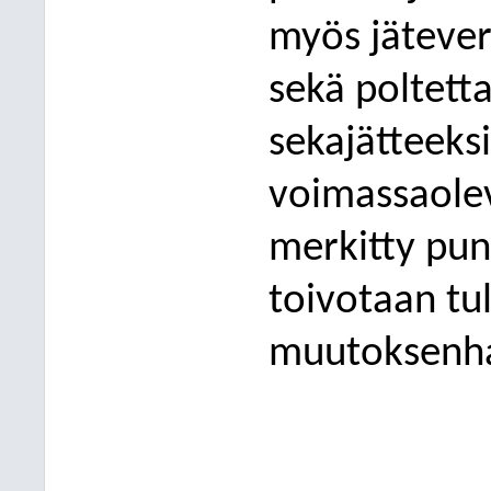
myös jäteve
sekä poltett
sekajätteeks
voimassaole
merkitty pun
toivotaan tu
muutoksenha