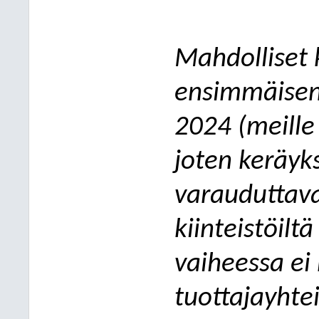
Mahdolliset
ensimmäisen 
2024 (meille
joten keräyk
varauduttav
kiinteistöil
vaiheessa ei
tuottajayhte