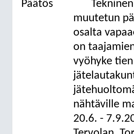
Päätös
Tekninen
muutetun pä
osalta vapaa
on taajamien 
vyöhyke tien
jätelautakun
jätehuoltom
nähtäville ma
20.6. - 7.9.
Tervolan, Tor