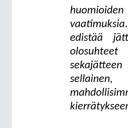
huomioiden
vaatimuksia
.
edistää jät
olosuhteet
sekajätteen 
sellaine
mahdolli
kierrätyksee