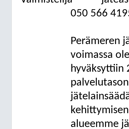
050
566 419
Perämeren j
voimassa ol
hyväksyttiin
palvelutason
jätelainsääd
kehittymisen
alueemme jä