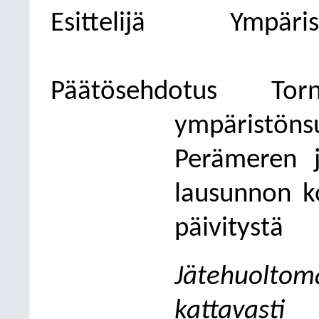
Esittelijä
Ympäris
Päätösehdotus
To
ympäristön
Perämeren j
lausunnon k
päivitystä
Jätehuolt
kattavasti