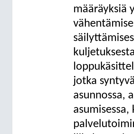
määräyksiä 
vähentämisest
säilyttämises
kuljetuksest
loppukäsittel
jotka syntyvä
asunnossa, a
asumisessa, 
palvelutoimi