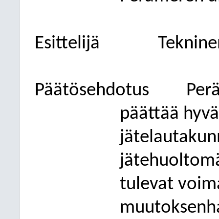
Esittelijä
Teknine
Päätösehdotus
Per
päättää hyv
jätelautakun
jätehuoltom
tulevat voim
muutoksenha