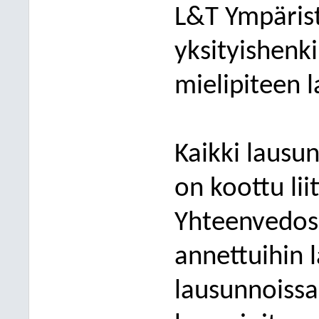
L&T Ympärist
yksityishenkil
mielipiteen 
Kaikki lausun
on koottu li
Yhteenvedos
annettuihin 
lausunnoissa 