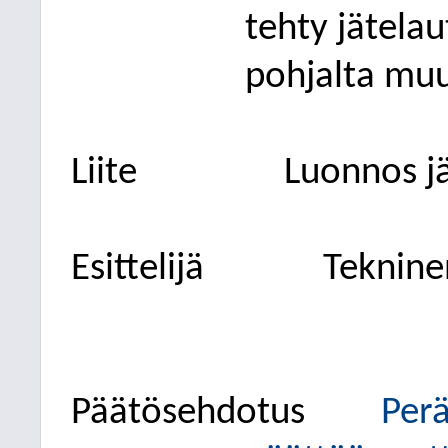
tehty jätela
pohjalta muu
Liite
Luonnos j
Esittelijä
Teknine
Päätösehdotus
Per