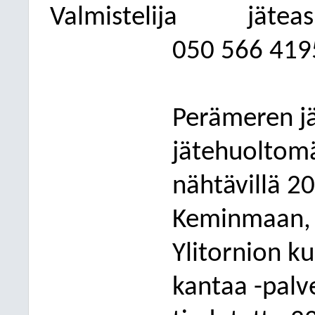
Valmistelija
jätea
050
566 419
Perämeren j
jätehuoltomä
nähtävillä 20
Keminmaan, T
Ylitornion ku
kantaa -palv