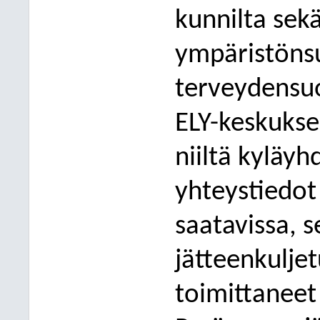
kunnilta sek
ympäristönsu
terveydensuo
ELY-keskuksel
niiltä kyläyhd
yhteystiedot
saatavissa, s
jätteenkuljet
toimittaneet 