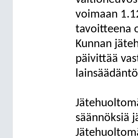
voimaan 1.1
tavoitteena o
Kunnan jäte
päivittää va
lainsäädäntö
Jätehuoltomä
säännöksiä j
Jätehuoltom