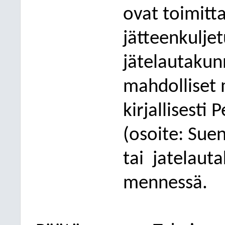
ovat toimitta
jätteenkulje
jätelautakun
mahdolliset 
kirjallisesti
(osoite: Sue
tai
jatelauta
mennessä.