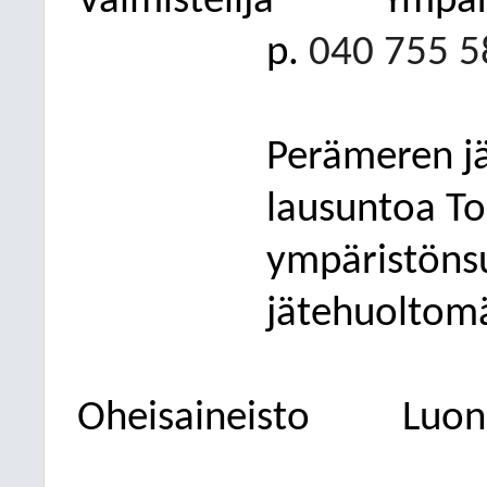
Valmistelija
Ympär
p.
040 755 5
Perämeren jä
lausuntoa T
ympäristönsu
jätehuoltom
Oheisaineisto
Luon