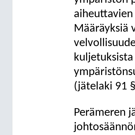
aiheuttavien
Määräyksiä 
velvollisuude
kuljetuksista
ympäristönsu
(jätelaki 91 §
Perämeren j
johtosäännö