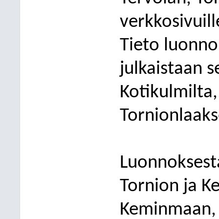
verkkosivuil
Tieto luonno
julkaistaan s
Kotikulmilta
Tornionlaakso
Luonnoksest
Tornion ja K
Keminmaan, Y