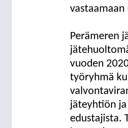
vastaamaan n
Perämeren jä
jätehuoltomä
vuoden 2020 s
työryhmä kun
valvontavira
jäteyhtiön j
edustajista.