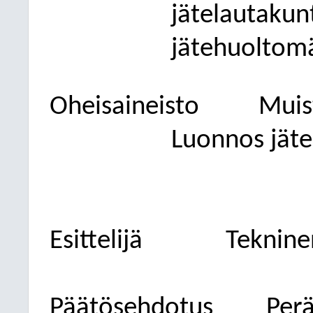
jätelautakun
jätehuoltom
Oheisaineisto
Muis
Luonnos jät
Esittelijä
Teknine
Päätösehdotus
Per