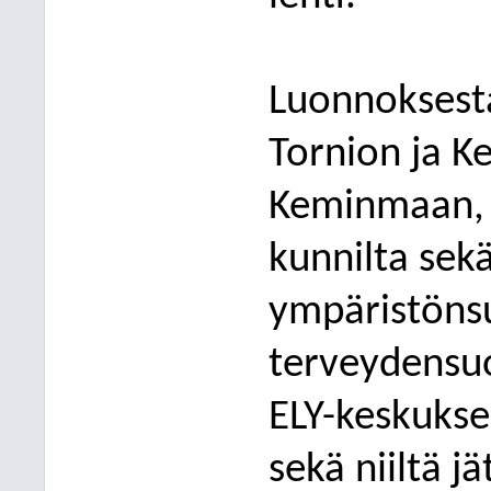
Luonnoksest
Tornion ja K
Keminmaan, Y
kunnilta sek
ympäristönsu
terveydensuo
ELY-keskuksel
sekä niiltä j