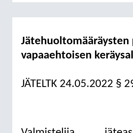
Jätehuoltomääräysten 
vapaaehtoisen keräysa
JÄTELTK 24.05.2022 § 2
Valmistelija
jätea