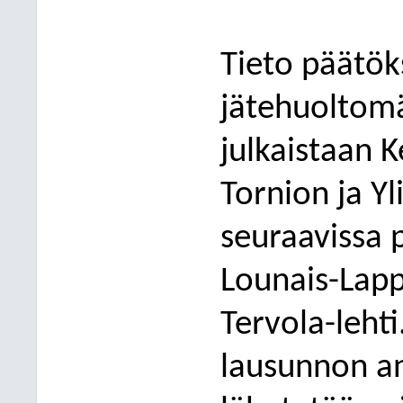
Tieto päätök
jätehuoltom
julkaistaan 
Tornion ja Yl
seuraavissa p
Lounais-Lapp
Tervola-leht
lausunnon an