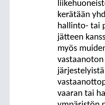
liikehuoneist
kerätään yhd
hallinto- ta
jätteen kans
myös muiden 
vastaanoton 
järjestelyistä
vastaanottop
vaaran tai h
ympäristön 