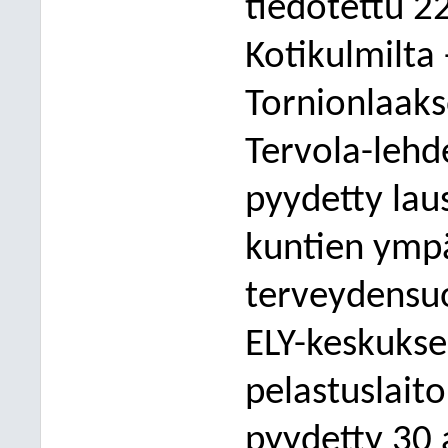
tiedotettu 2
Kotikulmilta
Tornionlaaks
Tervola-lehd
pyydetty lau
kuntien ympä
terveydensuo
ELY-keskuksel
pelastuslaito
pyydetty 30 