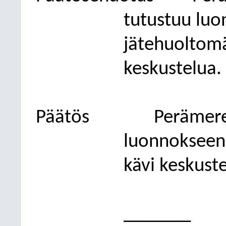
tutustuu lu
jätehuoltomä
keskustelua.
Päätös
Perämere
luonnokseen 
kävi keskuste
_______