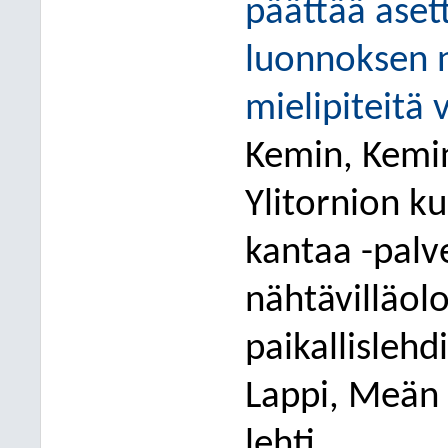
päättää aset
luonnoksen n
mielipiteitä 
Kemin, Kemin
Ylitornion ku
kantaa -palv
nähtävilläolo
paikallislehd
Lappi, Meän 
lehti.