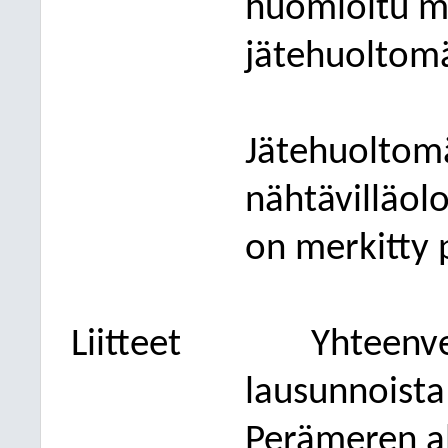
huomioitu m
jätehuoltom
Jätehuoltom
nähtävilläol
on merkitty 
Liitteet
Yhteenve
lausunnoista
Perämeren a