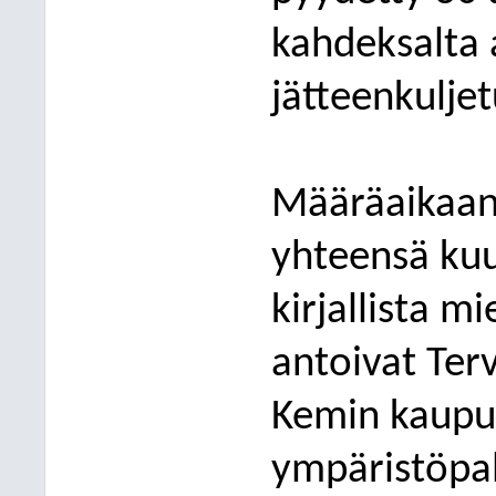
kahdeksalta 
jätteenkuljet
Määräaikaan
yhteensä kuu
kirjallista m
antoivat Ter
Kemin kaupun
ympäristöpal