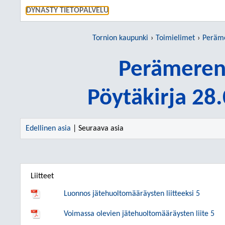
SIIRRY S
DYNASTY TIETOPALVELU
Tornion kaupunki
Toimielimet
Peräme
Perämeren 
Pöytäkirja 28
Edellinen asia
| Seuraava asia
Liitteet
Luonnos jätehuoltomääräysten liitteeksi 5
Voimassa olevien jätehuoltomääräysten liite 5