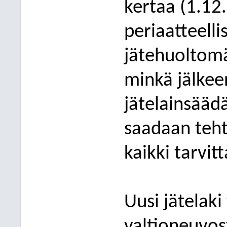
kertaa (1.12.
periaatteelli
jätehuoltomä
minkä jälkee
jätelainsääd
saadaan teht
kaikki tarvit
Uusi jätelaki
valtioneuvost