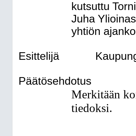
kutsuttu Torn
Juha Ylioina
yhtiön ajankoh
Esittelijä
Kaupung
Päätösehdotus
Merkitään ko
tiedoksi.