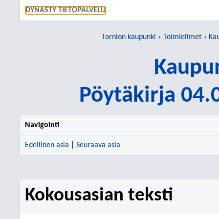
SIIRRY S
DYNASTY TIETOPALVELU
Tornion kaupunki
Toimielimet
Kau
Kaupun
Pöytäkirja 04
Navigointi
Edellinen asia
|
Seuraava asia
Kokousasian teksti