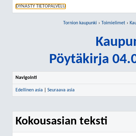
SIIRRY S
DYNASTY TIETOPALVELU
Tornion kaupunki
Toimielimet
Kau
Kaupun
Pöytäkirja 04
Navigointi
Edellinen asia
|
Seuraava asia
Kokousasian teksti