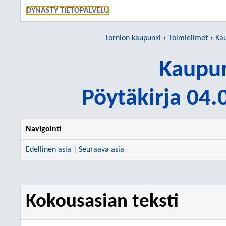
SIIRRY S
DYNASTY TIETOPALVELU
Tornion kaupunki
Toimielimet
Kau
Kaupun
Pöytäkirja 04
Navigointi
Edellinen asia
|
Seuraava asia
Kokousasian teksti