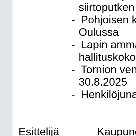
siirtoputken
-
Pohjoisen k
Oulussa
-
Lapin amma
hallituskok
-
Tornion ven
30.8.2025
-
Henkilöjuna
Esittelijä
Kaupung