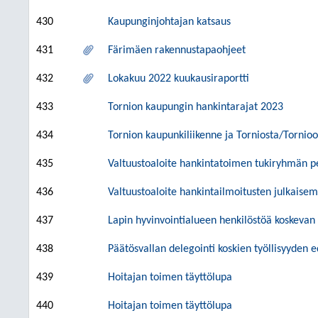
430
Kaupunginjohtajan katsaus
431
Färimäen rakennustapaohjeet
432
Lokakuu 2022 kuukausiraportti
433
Tornion kaupungin hankintarajat 2023
434
Tornion kaupunkiliikenne ja Torniosta/Tornioo
435
Valtuustoaloite hankintatoimen tukiryhmän p
436
Valtuustoaloite hankintailmoitusten julkaisemi
437
Lapin hyvinvointialueen henkilöstöä koskeva
438
Päätösvallan delegointi koskien työllisyyden 
439
Hoitajan toimen täyttölupa
440
Hoitajan toimen täyttölupa