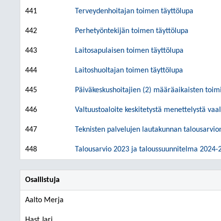
441
Terveydenhoitajan toimen täyttölupa
442
Perhetyöntekijän toimen täyttölupa
443
Laitosapulaisen toimen täyttölupa
444
Laitoshuoltajan toimen täyttölupa
445
Päiväkeskushoitajien (2) määräaikaisten toi
446
Valtuustoaloite keskitetystä menettelystä vaali
447
Teknisten palvelujen lautakunnan talousarvio
448
Talousarvio 2023 ja taloussuunnitelma 2024-
Osallistuja
Aalto Merja
Hast Jari