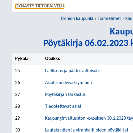
SIIRRY S
DYNASTY TIETOPALVELU
Tornion kaupunki
Toimielimet
Kau
Kaupu
Pöytäkirja 06.02.2023 k
Pykälä
Otsikko
25
Laillisuus ja päätösvaltaisuus
26
Asialistan hyväksyminen
27
Pöytäkirjan tarkastus
28
Tiedotettavat asiat
29
Kaupunginvaltuuston kokouksen 30.1.2023 tä
30
Lautakuntien ja viranhaltijoiden pöytäkirjat