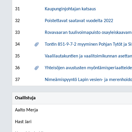
31
Kaupunginjohtajan katsaus
32
Poistettavat saatavat vuodelta 2022
33
Rovavaaran tuulivoimapuisto osayleiskaavamu
34
Tontin 851-9-7-2 myyminen Pohjan Tytöt ja Sis
35
Vaalilautakuntien ja vaalitoimikunnan asett
36
Yhteisöjen avustusten myöntämisperiaatteide
37
Nimeämispyyntö Lapin vesien- ja merenhoid
Osallistuja
Aalto Merja
Hast Jari