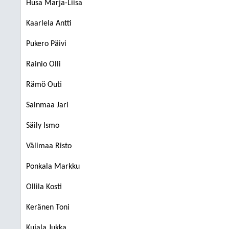
Husa Marja-Liisa
Kaarlela Antti
Pukero Päivi
Rainio Olli
Rämö Outi
Sainmaa Jari
Säily Ismo
Välimaa Risto
Ponkala Markku
Ollila Kosti
Keränen Toni
Kujala Jukka